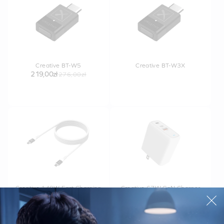
Creative BT-W5
Creative BT-W3X
219,00zł
276,00zł
Creative 140W Fast Charging
Creative 67W GaN Charger
Cable
199,00zł
329,00zł
89,00zł