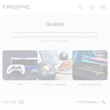
Twitter
Głośniki
Ulepsz swoje wrażenia dźwiękowe dzięki naszemu szerokiemu
wyborowi głośników biurkowych, głośników bezprzewodowych i
systemów soundbar.
GRY
PRACA I NAUKA
FILMY I MUZYKA
FILTER
PORÓWNAJ