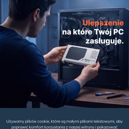
Creative 100W GaN Charger
Creative 140W GaN Charger
249,00zł
319,00zł
529,00zł
799,00zł
PRODUKTY
POMOC
DZIAŁ DLA FIRM
Używamy plików cookie, które są małymi plikami tekstowymi, aby
poprawić komfort korzystania z naszej witryny i pokazywać