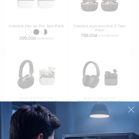
Creative Zen Air Pro Twin Pack
Creative Aurvana Ace 2 Twin
Pack
788,00zł
1 578,00zł
399,00zł
598,00zł
BRAK W MAGAZYNIE
BRAK W MAGAZYNIE
SXFI Headphones Bundle
Zen Headphones Bundle
698,00zł
348,00zł
768,00zł
388,00zł