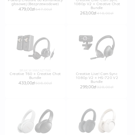
Pakiety Creative do komunikacji
Creative Live! Cam Sync
głosowej (Bezprzewodowe)
1080p V2 + Creative Chat
Bundle
479,00zł
647,00zł
263,00zł
418,00zł
BRAK W MAGAZYNIE
Creative T60 + Creative Chat
Creative Live! Cam Sync
Bundle
1080p V2 + HS-720 V2
Bundle
433,00zł
508,00zł
299,00zł
328,00zł