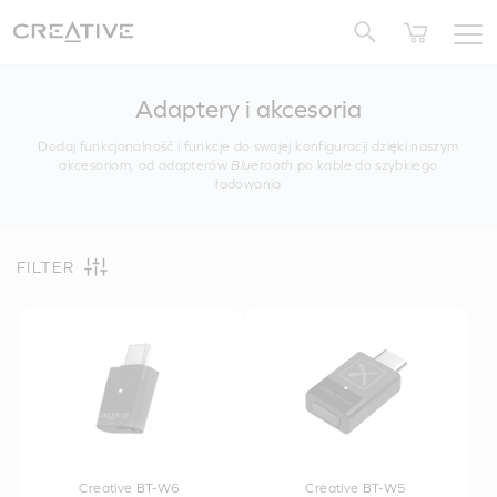
Twitter
Adaptery i akcesoria
Dodaj funkcjonalność i funkcje do swojej konfiguracji dzięki naszym
akcesoriom, od adapterów
Bluetooth
po kable do szybkiego
ładowania
FILTER
Creative BT-W6
Creative BT-W5