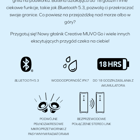
grillu na podwórku. Bateria działająca do 18 godzin i inne
ciekawe funkcje, takie jak
Bluetooth
5.3, pozwolą ci przekraczać
swoje granice. Co powiesz na przejażdżkę nad morze albo w
góry?
Przygotuj się! Nowy głośnik Creative MUVO Go i wiele innych
ekscytujących przygód czeka na ciebie!
BLUETOOTH
5.3
WODOODPORNOŚĆ IPX7
DO 18 GODZIN ZASILANIA Z
AKUMULATORA
PODWÓJNE
BEZPRZEWODOWE
PEŁNOZAKRESOWE
POŁĄCZENIE STEREO LINK
MIKROPRZETWORNIKI Z
PASYWNYMI RADIATORAMI