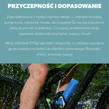
PRZYCZEPNOŚĆ I DOPASOWANIE
Zaprojektowany z myślą o wytrzymałości — impreza na plaży,
pump track, cokolwiek chcesz, dla Creative Go nie ma znaczenia,
jaką aktywność wybierzesz. Co więcej, smukła konstrukcja
zapewnia doskonałe trzymanie i pewny chwyt!
Waży zaledwie 570g i jest lekki i elegancki, co ułatwia wsunięcie
go do koszyka na bidon lub plecaka rowerowego. Po prostu
chwyć, schowaj i ruszaj!