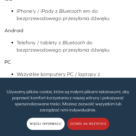
iPhone'y / iPady z
Bluetooth
em do
bezprzewodowego przesyłania dźwięku
Android
Telefony / tablety z
Bluetooth
do
bezprzewodowego przesyłania dźwięku
PC
Wszystkie komputery PC / laptopy z
systemem Windows 10 i 11 z
Bluetooth
A2DP i AVRCP
Używamy plików cookie, które są małymi plikami tekstowymi, aby
poprawić komfort korzystania z naszej witryny i pokazywać
Mac
spersonalizowane treści. Możesz zezwolić wszystkim lub
zarządzać nimi indywidualnie.
Wszystkie komputery Apple z
Bluetooth
A2DP i AVRCP
WIĘCEJ INFORMACJI
ZEZWÓL NA WSZYSTKIE