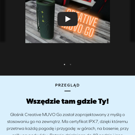
PRZEGLĄD
Wszędzie tam gdzie Ty!
Głośnik Creative MUVO Go został zaprojektowany z myślą o
stosowaniu go na zewnątrz. Ma certyfikat IPX7, dzięki któremu
przetrwa każdą pogodę i przygodę: w górach, na basenie, przy