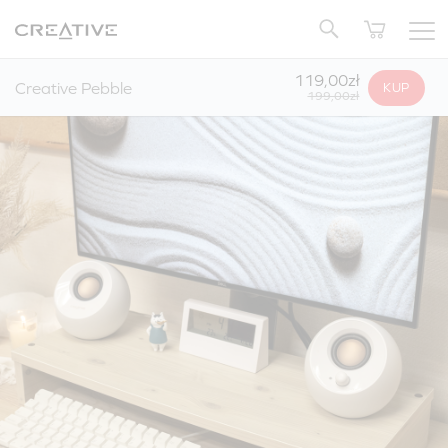
Twitter
Powrót do góry
119,00zł
Creative Pebble
KUP
199,00zł