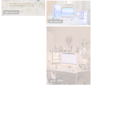
@z_marizzz
@kozykorok
@慧琳