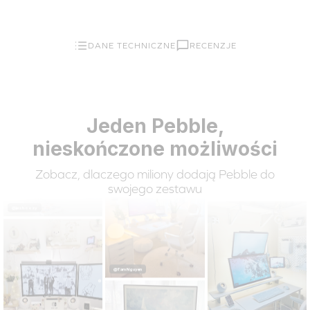
DANE TECHNICZNE
RECENZJE
@doms_cozyspot
Jeden Pebble,
@soxo__v
nieskończone możliwości
@whitemaged
Zobacz, dlaczego miliony dodają Pebble do
swojego zestawu
영@safemyspace - 내 삶의 온도
@jesh.cozy
@Tam Nguyen