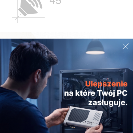
Niewielkie wymiary, ogromna moc
Dzięki wbudowanym pasywnym radiatorom I
imponującej ogólnej mocy znamionowej równej
4.4W, niewielkich rozmiarów głośniki Creative
Pebble są w stanie wyprodukować zbalansowany
dźwięk o głębokim brzmieniu i zaskakująco