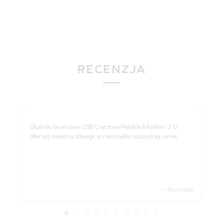
RECENZJA
Głośniki biurkowe USB Creative Pebble Modern 2.0
Peb
oferują świetny dźwięk w niezwykle rozsądnej cenie.
dźwiękߪ Tony wysokie były c
moc
szc
teer
— TechAeris