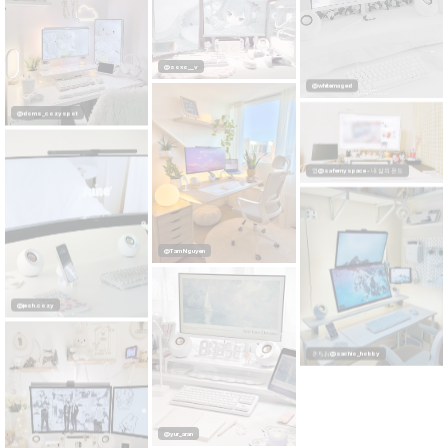
@soxo__v
@whitemaged
@doms_cozyspot
영@safemyspace - 내 삶의 온도
@Tam Nguyen
@jesh.cozy
さちお@sachio_hobby
@yur_aran