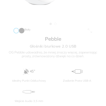
Biały
Pebble
Głośniki biurkowe 2.0 USB
OG Pebble udowadnia, że mniej znaczy więcej, zapewniając
prosty, zrównoważony dźwięk na co dzień.
@_graciecorner
Nat Weerawong@nat.wrwg
Idealny Punkt Odsłuchowy
Zasilanie Przez USB-A
@_naaaaas7
만코@daly_ily
Wejście Audio 3,5 mm