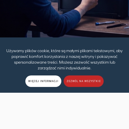
czystych detalach. Po prostu podłącz źródło
dźwięku za pomocą wejścia 3.5 mm i ciesz się
doskonałym brzmieniem.
Używamy plików cookie, które są małymi plikami tekstowymi, aby
poprawić komfort korzystania z naszej witryny i pokazywać
spersonalizowane treści. Możesz zezwolić wszystkim lub
zarządzać nimi indywidualnie.
WIĘCEJ INFORMACJI
ZEZWÓL NA WSZYSTKIE
Wygoda na wyciągnięcie ręki.
Wygodnie reguluj głośność dźwięku za pomocą