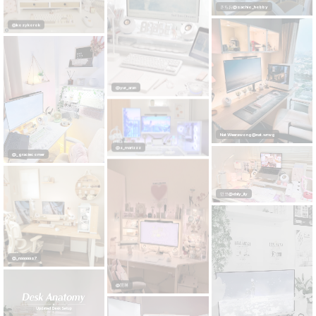
さちお@sachio_hobby
@kozykorok
@yur_aran
@z_marizzz
Nat Weerawong@nat.wrwg
@_graciecorner
만코@daly_ily
@慧琳
@_naaaaas7