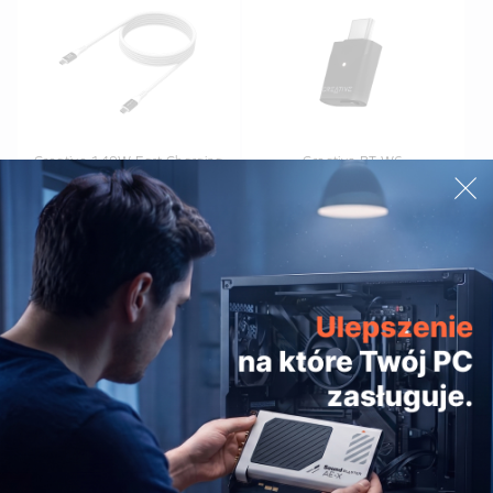
Creative 140W Fast Charging
Creative BT-W6
Cable
259,00zł
89,00zł
Creative 30W GaN Charger
83,00zł