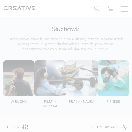
Twitter
Słuchawki
Odkryj nowe sposoby na cieszenie się ulubioną rozrywką audio dzięki
naszej szerokiej gamie słuchawek dousznych, prawdziwie
bezprzewodowych słuchawek dousznych i nie tylko.
W RUCHU
FILMY I
PRACA I NAUKA
FITNESS
MUZYKA
FILTER
PORÓWNAJ