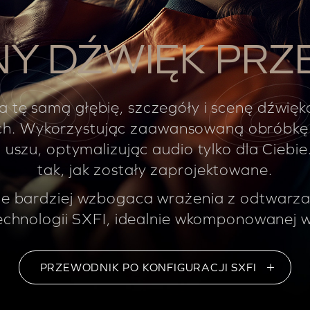
NY DŹWIĘK PRZ
 tę samą głębię, szczegóły i scenę dźwię
ch. Wykorzystując zaawansowaną obróbkę 
uszu, optymalizując audio tylko dla Ciebie.
tak, jak zostały zaprojektowane.
ze bardziej wzbogaca wrażenia z odtwarza
 technologii SXFI, idealnie wkomponowanej
PRZEWODNIK PO KONFIGURACJI SXFI