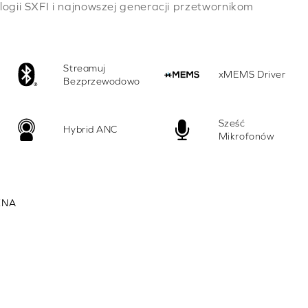
ogii SXFI i najnowszej generacji przetwornikom
Streamuj
xMEMS Driver
Bezprzewodowo
Sześć
Hybrid ANC
Mikrofonów
ZNA