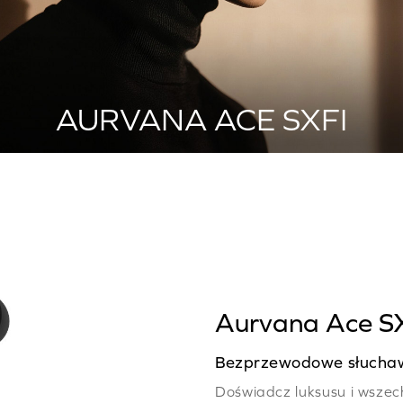
AURVANA ACE SXFI
Aurvana Ace S
Bezprzewodowe słuchawk
Doświadcz luksusu i wsze