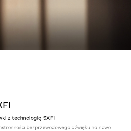
XFI
i z technologią SXFI
chstronności bezprzewodowego dźwięku na nowo