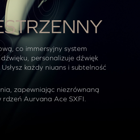
ESTRZENNY
kową, co immersyjny system
dźwięku, personalizuje dźwięk
 Usłysz każdy niuans i subtelność
nia, zapewniając niezrównaną
 w rdzeń Aurvana Ace SXFI.