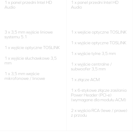
1 x panel przedni Intel HD
1 x panel przedni Intel HD
Audio
Audio
3 x 3,5 mm wyjście liniowe
1 x wejście optyczne TOSLINK
systemu 5.1
1 x wyjście optyczne TOSLINK
1 x wyjście optyczne TOSLINK
1 x wyjście tylne 3,5 mm
1 x wyjście słuchawkowe 3,5
mm
1 x wyjście centralne /
subwoofer 3,5 mm
1 x 3,5 mm wejście
mikrofonowe / liniowe
1 x złącze ACM
1 x 6-stykowe złącze zasilania
Power Header (PCI-e)
(wymagane dla modułu ACM)
2 x wyjścia RCA (lewe / prawe)
z przodu