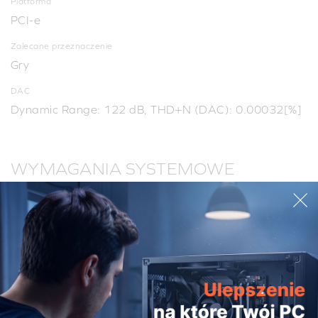
Platforma
PCI-e
Zalecane przeznaczenie
Gry
DAC
Dynamic Range: 122 dB, THD+N (DAC): 0.00032[%]
WYMAGANIA SYSTEMOWE
Windows
Procesor Intel® Core™ i3 AMD® lub
lepszy
Intel, AMD lub 100% kompatybilna płyta
główna
System operacyjny Microsoft® Windows