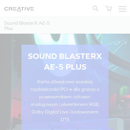
Twitter
Powrót do góry
Sound BlasterX AE-5
Plus
SOUND BLASTERX
AE-5 PLUS
Karta dźwiękowa wysokiej
rozdzielczości PCI-e dla graczy z
przetwornikiem cyfrowo-
analogowym i oświetleniem RGB,
Dolby Digital Live i kodowaniem
DTS