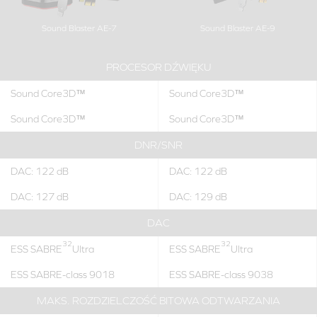
Sound Blaster AE-7
Sound Blaster AE-9
PROCESOR DŹWIĘKU
Sound Core3D™
Sound Core3D™
Sound Core3D™
Sound Core3D™
DNR/SNR
DAC: 122 dB
DAC: 122 dB
DAC: 127 dB
DAC: 129 dB
DAC
32
32
ESS SABRE
Ultra
ESS SABRE
Ultra
ESS SABRE-class 9018
ESS SABRE-class 9038
MAKS. ROZDZIELCZOŚĆ BITOWA ODTWARZANIA