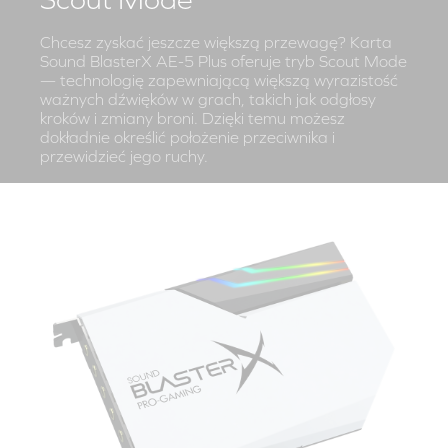
Chcesz zyskać jeszcze większą przewagę? Karta
Sound BlasterX AE-5 Plus oferuje tryb Scout Mode
— technologię zapewniającą większą wyrazistość
ważnych dźwięków w grach, takich jak odgłosy
kroków i zmiany broni. Dzięki temu możesz
dokładnie określić położenie przeciwnika i
przewidzieć jego ruchy.