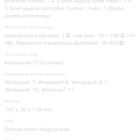
przednie (Front), 1 x 3.5mm wyjście tylne (Rear), 1 x
3.5mm wyjście centralne (Center / Sub), 1 Złącze
panelu przedniego
Wzmacniacz słuchawkowy
Impedancja wyjściowa: 1 Ω, Low Gain: 16—149 Ω (+0
dB), Wspierana impedancja słuchawek: 16–600Ω
Technologie audio
Kodowanie DTS Connect
Obsługiwane systemy operacyjne
Windows® 7, Windows® 8, Windows® 8.1,
®
Windows® 10, Windows
11
Wymiary
145 x 20 x 128 mm
ASIO
Odtwarzanie i Nagrywanie