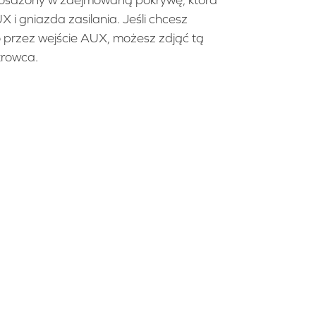
yposażony w zdejmowaną pokrywę, która
i gniazda zasilania. Jeśli chcesz
 przez wejście AUX, możesz zdjąć tą
krowca.