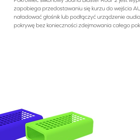
Pokrowiec silikonowy Sound Blaster Roar 2 jest w
zapobiega przedostawaniu się kurzu do wejścia AUX 
naładować głośnik lub podłączyć urządzenie audio
pokrywę bez konieczności zdejmowania całego po