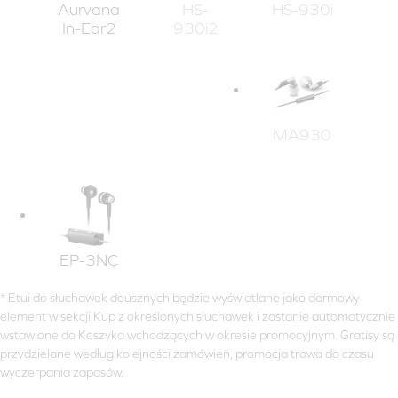
Aurvana
HS-
HS-930i
In-Ear2
930i2
MA930
EP-3NC
* Etui do słuchawek dousznych będzie wyświetlane jako darmowy
element w sekcji Kup z określonych słuchawek i zostanie automatycznie
wstawione do Koszyka wchodzących w okresie promocyjnym. Gratisy są
przydzielane według kolejności zamówień, promocja trawa do czasu
wyczerpania zapasów.