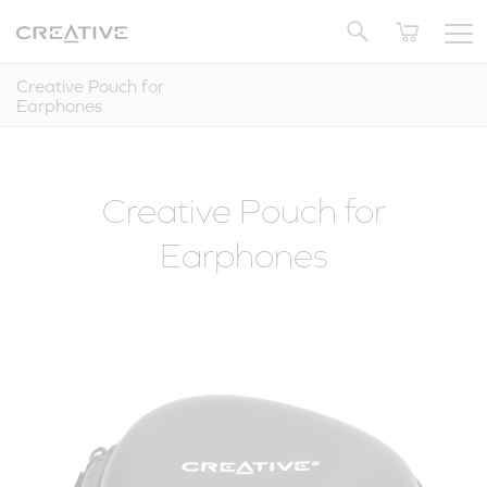
Kliknij tutaj
, jeśli nie zostaniesz przekierowany
OFERTY
ZESTAWY PRODUKTÓW
B-STOCK
kupujących
Twitter
Powrót do góry
automatycznie.
Creative Pouch for
Earphones
Creative Pouch for
Earphones