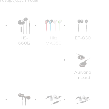
następujących modeli:
HS-
Hitz
EP-830
660i2
MA350
Aurvana
In-Ear3